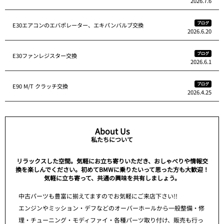
2026.7.6
ブログ
E30エアコンのエバポレーター、エキパンバルブ交換
2026.6.20
ブログ
E30ファンレジスター交換
2026.6.1
ブログ
E90 M/T クラッチ交換
2026.4.25
About Us
私たちについて
リラックスした空間。気軽にお立ち寄りいただき、おしゃべりや情報交
換を楽しんでください。初めてBMWに乗りたいって思った方も大歓迎！
気軽に立ち寄って、共通の興味を共有しましょう。
中古パーツも豊富に揃えてますのでお気軽にご来店下さい!!
エンジンやミッション・デフなどのオーバーホールから一般整備・修
理・チューニング・モディファイ・各種パーツ取り付け、販売も行っ