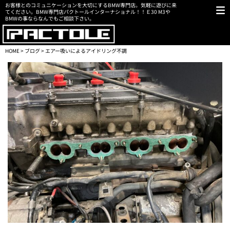
お客様とのコミュニケーションを大切にするBMW専門店。気軽に遊びに来
てください。BMW専門店パクトールインターナショナル！！Ｅ30 M3や
BMWの事ならなんでもご相談下さい。
HOME
>
ブログ
> エアー吸いによるアイドリング不調