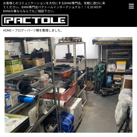
お客様とのコミュニケーションを大切にするBMW専門店。気軽に遊びに来
てください。BMW専門店パクトールインターナショナル！！Ｅ30 M3や
BMWの事ならなんでもご相談下さい。
HOME
>
ブログ
> パーツ棚を整理しました。