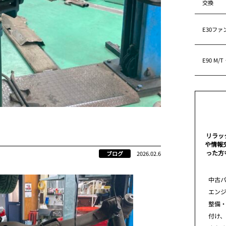
交換
E30フ
E90 M
リラッ
や情報
った方
ブログ
2026.02.6
中古パ
エン
整備
付け