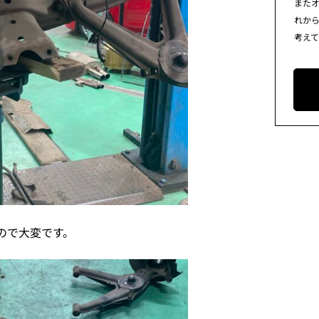
また
れか
考え
ので大変です。