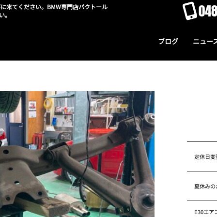
048
に来てください。BMW専門店パクトール
い。
ブログ
ニュー
定休日変
夏休みの
E30エ